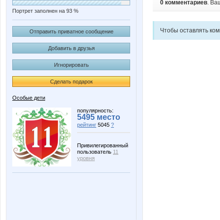
0 комментариев
. Ва
Портрет заполнен на 93 %
Чтобы оставлять ко
Отправить приватное сообщение
Добавить в друзья
Игнорировать
Сделать подарок
Особые дети
популярность:
5495 место
рейтинг
5045
?
Привилегированный
пользователь
11
уровня