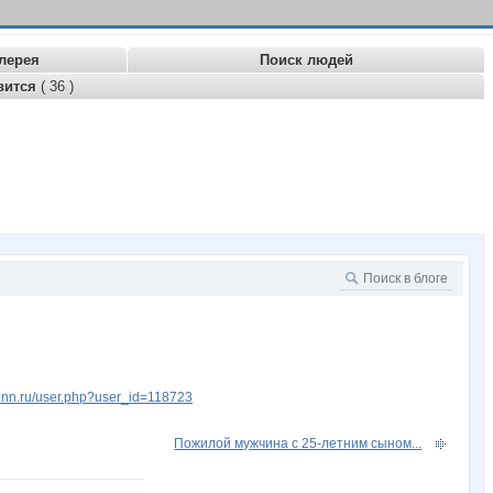
лерея
Поиск людей
вится
( 36 )
w.nn.ru/user.php?user_id=118723
Пожилой мужчина с 25-летним сыном...