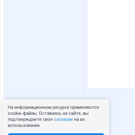
На информационном ресурсе применяются
Статистика портрета:
cookie-файлы. Оставаясь на сайте, вы
подтверждаете свое
согласие
на их
сейчас просматривают портрет - 0
использование.
зарегистрированные пользователи
посетившие портрет за 7 дней - 1