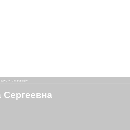
татус
«трастовый»
 Сергеевна