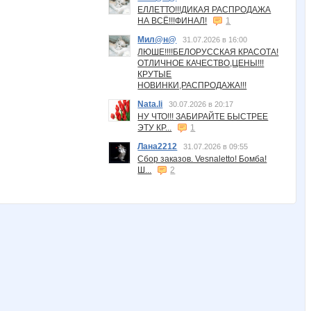
ЕЛЛЕТТО!!!ДИКАЯ РАСПРОДАЖА
НА ВСЁ!!!ФИНАЛ!
1
Мил@н@
31.07.2026 в 16:00
ЛЮШЕ!!!!БЕЛОРУССКАЯ КРАСОТА!
ОТЛИЧНОЕ КАЧЕСТВО,ЦЕНЫ!!!
КРУТЫЕ
НОВИНКИ,РАСПРОДАЖА!!!
Nata.li
30.07.2026 в 20:17
НУ ЧТО!!! ЗАБИРАЙТЕ БЫСТРЕЕ
ЭТУ КР...
1
Лана2212
31.07.2026 в 09:55
Сбор заказов. Vesnaletto! Бомба!
Ш...
2