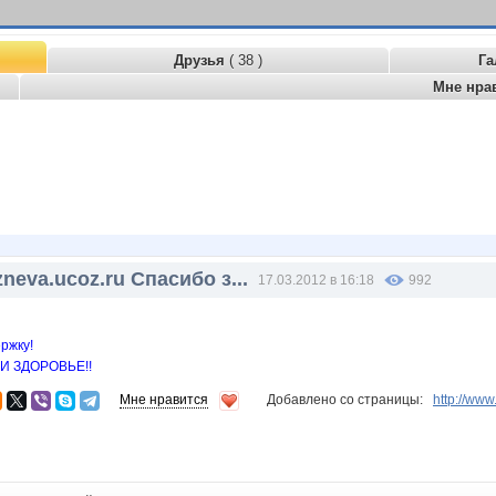
Друзья
( 38 )
Га
Мне нра
zneva.ucoz.ru Спасибо з...
17.03.2012 в 16:18
992
ржку!
И ЗДОРОВЬЕ!!
Мне нравится
Добавлено со страницы:
http://ww