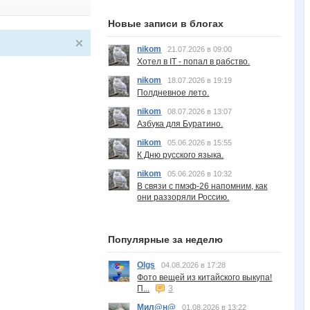
Новые записи в блогах
nikom
21.07.2026 в 09:00
Хотел в IT - попал в рабство.
nikom
18.07.2026 в 19:19
Полдневное лето.
nikom
08.07.2026 в 13:07
Азбука для Буратино.
nikom
05.06.2026 в 15:55
К Дню русского языка.
nikom
05.06.2026 в 10:32
В связи с пмэф-26 напомним, как
они раззоряли Россию.
Популярные за неделю
Olgs
04.08.2026 в 17:28
Фото вещей из китайского выкупа!
П...
3
Мил@н@
01.08.2026 в 13:22