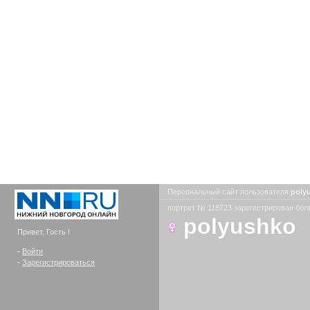
Персональный сайт пользователя
poly
портрет № 118723 зарегистрирован боле
polyushko
Привет, Гость !
-
Войти
-
Зарегистрироваться