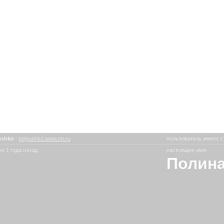
ushko
:
polyushko.www.nn.ru
пользователь имеет с
е 1 года назад
настоящее имя:
Полина